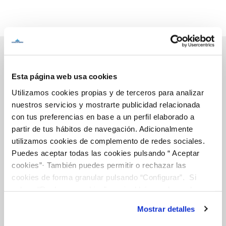
Esta página web usa cookies
Inicio
Utilizamos cookies propias y de terceros para analizar
nuestros servicios y mostrarte publicidad relacionada
con tus preferencias en base a un perfil elaborado a
Gestiones Online
partir de tus hábitos de navegación. Adicionalmente
utilizamos cookies de complemento de redes sociales.
Puedes aceptar todas las cookies pulsando “ Aceptar
FACTURAS, PAGOS Y CONSUMOS
cookies”· También puedes permitir o rechazar las
cookies de forma granular pulsando “Configurar”. Si
CONTRATOS
pulsas “Rechazar cookies”, equivaldrá a rechazar la
MODIFICACIÓN DE DATOS
instalación de todas las cookies salvo las necesarias que
Mostrar detalles
son indispensables para que el sitio web funcione y que
INCIDENCIAS
por tanto no se pueden desactivar. Puedes consultar