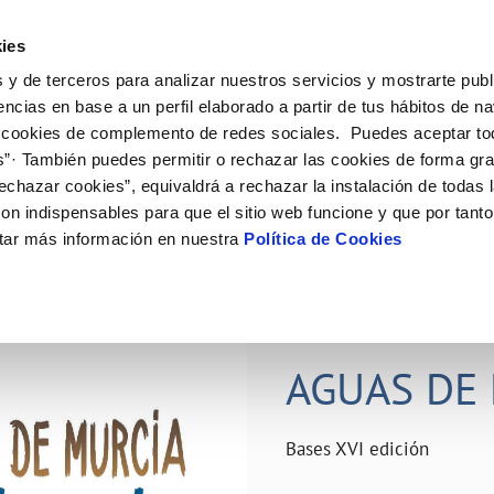
ES
Actual
ies
 y de terceros para analizar nuestros servicios y mostrarte publ
ne
Tu Servicio
Tu Agua
Conócenos
Nuestro
encias en base a un perfil elaborado a partir de tus hábitos de n
 cookies de complemento de redes sociales. Puedes aceptar to
s”· También puedes permitir o rechazar las cookies de forma gr
N AL CLIENTE
D
Y CUMPLIMIENTO
NTRATOS
COMPROMISO DE SERVICIO
CUIDADOS DEL AGUA
PERFIL DEL CONTRATANTE
MODIFICACIÓN DE DATOS
echazar cookies”, equivaldrá a rechazar la instalación de todas 
AS DE GESTIÓN Y CERTIFICADOS
 de contacto
calidad del agua
bio de titular
Carta de compromisos
Consejos de ahorro
Plataforma de contratación del s
Actualizar datos bancários
on indispensables para que el sitio web funcione y que por tant
O
público
rtas
l consumidor
a de suministro
Customer Counsel (Defensa del c
Depósitos comunitarios
Actualizar datos de domicili
tar más información en nuestra
Política de Cookies
Licitaciones en curso
via
scucha
a de suministro
Normativa del servicio
Instalaciones interiores comunita
Actualizar datos personales
icitud de acometida
Junta de arbitraje
Vertidos a la red
obras y afectaciones
umentación contratación
Programa CONTIGO
Individualización contadores
28 JUN 2026
comunitarios
ación de fuga interior
AGUAS DE 
VER TODAS LAS GESTIONES
Bases XVI edición