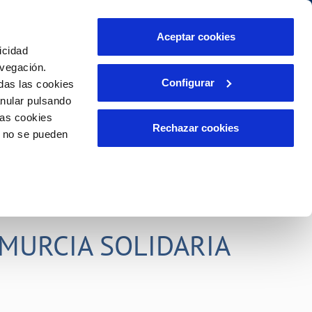
idad
Ayuda
Contáctanos
Aceptar cookies
icidad
Área de clientes
s compromisos
avegación.
Configurar
das las cookies
anular pulsando
PORTAL DE TRANSPARENCIA
INCIDENCIAS
las cookies
ector
Comunica anomalías o posibles
Rechazar cookies
o no se pueden
fraudes
liente)
o
Reclamaciones
rias
MURCIA SOLIDARIA