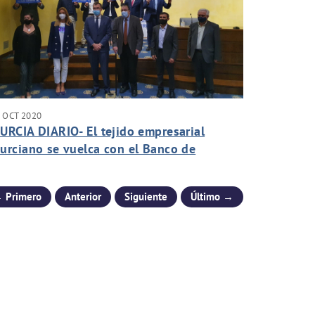
 OCT 2020
URCIA DIARIO- El tejido empresarial
urciano se vuelca con el Banco de
limentos y la iniciativa "Apadrina una
lle".
 Primero
Anterior
Siguiente
Último →