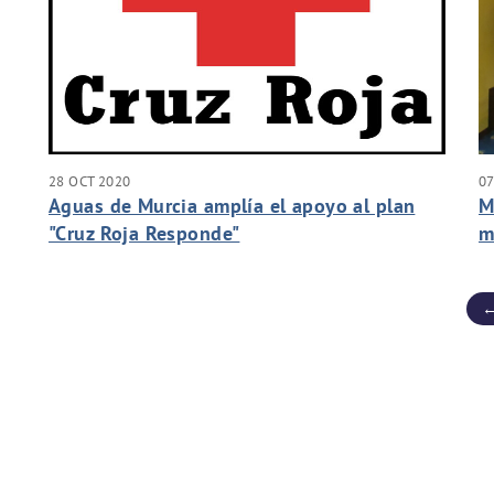
28 OCT 2020
07
Aguas de Murcia amplía el apoyo al plan
M
"Cruz Roja Responde"
m
A
ca
←