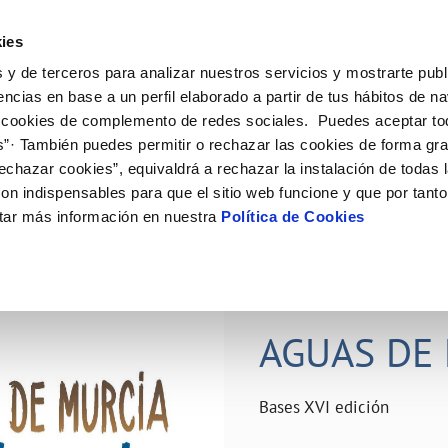
ES
Actual
ies
 y de terceros para analizar nuestros servicios y mostrarte publ
ne
Tu Servicio
Tu Agua
Conócenos
Nuestro
encias en base a un perfil elaborado a partir de tus hábitos de n
 cookies de complemento de redes sociales. Puedes aceptar to
s”· También puedes permitir o rechazar las cookies de forma gr
N AL CLIENTE
D
Y CUMPLIMIENTO
NTRATOS
COMPROMISO DE SERVICIO
CUIDADOS DEL AGUA
PERFIL DEL CONTRATANTE
MODIFICACIÓN DE DATOS
echazar cookies”, equivaldrá a rechazar la instalación de todas 
AS DE GESTIÓN Y CERTIFICADOS
 de contacto
calidad del agua
bio de titular
Carta de compromisos
Consejos de ahorro
Plataforma de contratación del s
Actualizar datos bancários
on indispensables para que el sitio web funcione y que por tant
O
público
rtas
l consumidor
a de suministro
Customer Counsel (Defensa del c
Depósitos comunitarios
Actualizar datos de domicili
tar más información en nuestra
Política de Cookies
Licitaciones en curso
via
scucha
a de suministro
Normativa del servicio
Instalaciones interiores comunita
Actualizar datos personales
icitud de acometida
Junta de arbitraje
Vertidos a la red
obras y afectaciones
umentación contratación
Programa CONTIGO
Individualización contadores
28 JUN 2026
comunitarios
ación de fuga interior
AGUAS DE 
VER TODAS LAS GESTIONES
Bases XVI edición