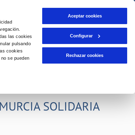
idad
Ayuda
Contáctanos
Aceptar cookies
icidad
Área de clientes
s compromisos
avegación.
Configurar
das las cookies
anular pulsando
PORTAL DE TRANSPARENCIA
INCIDENCIAS
las cookies
ector
Comunica anomalías o posibles
Rechazar cookies
o no se pueden
fraudes
liente)
o
Reclamaciones
rias
MURCIA SOLIDARIA