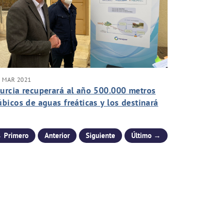
1 MAR 2021
urcia recuperará al año 500.000 metros
úbicos de aguas freáticas y los destinará
l riego de parques y jardines
 Primero
Anterior
Siguiente
Último →