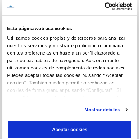
Inicio
Esta página web usa cookies
Utilizamos cookies propias y de terceros para analizar
Gestiones Online
nuestros servicios y mostrarte publicidad relacionada
con tus preferencias en base a un perfil elaborado a
partir de tus hábitos de navegación. Adicionalmente
FACTURAS, PAGOS Y CONSUMOS
utilizamos cookies de complemento de redes sociales.
CONTRATOS
Puedes aceptar todas las cookies pulsando “ Aceptar
cookies”· También puedes permitir o rechazar las
MODIFICACIÓN DE DATOS
cookies de forma granular pulsando “Configurar”. Si
INCIDENCIAS
pulsas “Rechazar cookies”, equivaldrá a rechazar la
instalación de todas las cookies salvo las necesarias que
Mostrar detalles
son indispensables para que el sitio web funcione y que
TODAS LAS GESTIONES
por tanto no se pueden desactivar. Puedes consultar
OTRAS GESTIONES
más información en nuestra
Política de Cookies
Aceptar cookies