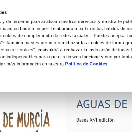
ES
Actual
ies
 y de terceros para analizar nuestros servicios y mostrarte publ
ne
Tu Servicio
Tu Agua
Conócenos
Nuestro
encias en base a un perfil elaborado a partir de tus hábitos de n
 cookies de complemento de redes sociales. Puedes aceptar to
s”· También puedes permitir o rechazar las cookies de forma gr
N AL CLIENTE
D
Y CUMPLIMIENTO
NTRATOS
COMPROMISO DE SERVICIO
CUIDADOS DEL AGUA
PERFIL DEL CONTRATANTE
MODIFICACIÓN DE DATOS
echazar cookies”, equivaldrá a rechazar la instalación de todas 
AS DE GESTIÓN Y CERTIFICADOS
 de contacto
calidad del agua
bio de titular
Carta de compromisos
Consejos de ahorro
Plataforma de contratación del s
Actualizar datos bancários
on indispensables para que el sitio web funcione y que por tant
O
público
rtas
l consumidor
a de suministro
Customer Counsel (Defensa del c
Depósitos comunitarios
Actualizar datos de domicili
tar más información en nuestra
Política de Cookies
Licitaciones en curso
via
scucha
a de suministro
Normativa del servicio
Instalaciones interiores comunita
Actualizar datos personales
icitud de acometida
Junta de arbitraje
Vertidos a la red
obras y afectaciones
umentación contratación
Programa CONTIGO
Individualización contadores
28 JUN 2026
comunitarios
ación de fuga interior
AGUAS DE 
VER TODAS LAS GESTIONES
Bases XVI edición