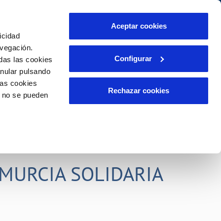
idad
Ayuda
Contáctanos
Aceptar cookies
icidad
Área de clientes
s compromisos
avegación.
Configurar
das las cookies
anular pulsando
PORTAL DE TRANSPARENCIA
INCIDENCIAS
las cookies
ector
Comunica anomalías o posibles
Rechazar cookies
o no se pueden
fraudes
liente)
o
Reclamaciones
rias
MURCIA SOLIDARIA