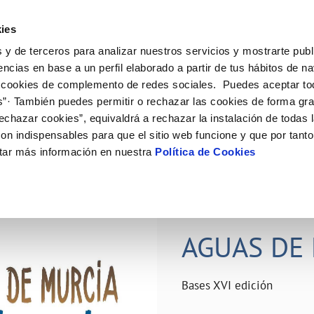
ES
Actual
ies
 y de terceros para analizar nuestros servicios y mostrarte publ
ne
Tu Servicio
Tu Agua
Conócenos
Nuestro
encias en base a un perfil elaborado a partir de tus hábitos de n
 cookies de complemento de redes sociales. Puedes aceptar to
s”· También puedes permitir o rechazar las cookies de forma gr
N AL CLIENTE
D
Y CUMPLIMIENTO
NTRATOS
COMPROMISO DE SERVICIO
CUIDADOS DEL AGUA
PERFIL DEL CONTRATANTE
MODIFICACIÓN DE DATOS
echazar cookies”, equivaldrá a rechazar la instalación de todas 
AS DE GESTIÓN Y CERTIFICADOS
 de contacto
calidad del agua
bio de titular
Carta de compromisos
Consejos de ahorro
Plataforma de contratación del s
Actualizar datos bancários
on indispensables para que el sitio web funcione y que por tant
O
público
rtas
l consumidor
a de suministro
Customer Counsel (Defensa del c
Depósitos comunitarios
Actualizar datos de domicili
tar más información en nuestra
Política de Cookies
Licitaciones en curso
via
scucha
a de suministro
Normativa del servicio
Instalaciones interiores comunita
Actualizar datos personales
icitud de acometida
Junta de arbitraje
Vertidos a la red
obras y afectaciones
umentación contratación
Programa CONTIGO
Individualización contadores
28 JUN 2026
comunitarios
ación de fuga interior
AGUAS DE 
VER TODAS LAS GESTIONES
Bases XVI edición