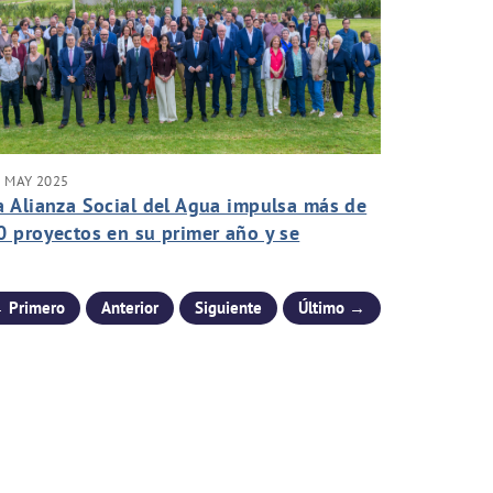
 MAY 2025
a Alianza Social del Agua impulsa más de
0 proyectos en su primer año y se
onsolida como motor de transformación
 Primero
Anterior
Siguiente
Último →