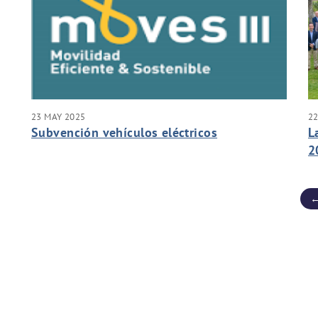
23 MAY 2025
22
Subvención vehículos eléctricos
L
2
c
←