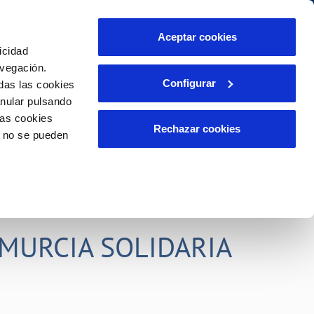
idad
Ayuda
Contáctanos
Aceptar cookies
icidad
Área de clientes
s compromisos
avegación.
Configurar
das las cookies
anular pulsando
PORTAL DE TRANSPARENCIA
INCIDENCIAS
las cookies
ector
Comunica anomalías o posibles
Rechazar cookies
o no se pueden
fraudes
liente)
o
Reclamaciones
rias
MURCIA SOLIDARIA