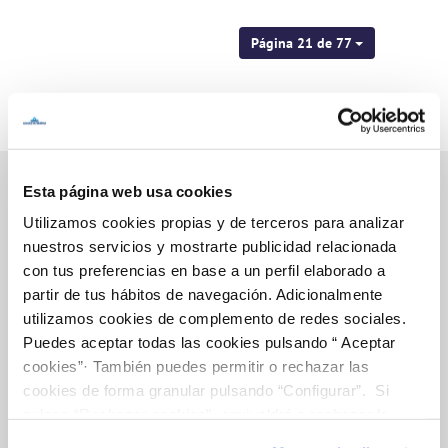
Página 21 de 77
Esta página web usa cookies
Utilizamos cookies propias y de terceros para analizar
Inicio
nuestros servicios y mostrarte publicidad relacionada
con tus preferencias en base a un perfil elaborado a
partir de tus hábitos de navegación. Adicionalmente
utilizamos cookies de complemento de redes sociales.
Gestiones Online
Puedes aceptar todas las cookies pulsando “ Aceptar
cookies”· También puedes permitir o rechazar las
cookies de forma granular pulsando “Configurar”. Si
FACTURAS, PAGOS Y CONSUMOS
pulsas “Rechazar cookies”, equivaldrá a rechazar la
CONTRATOS
instalación de todas las cookies salvo las necesarias que