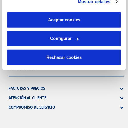
Mostrar detalles
son indispensables para que el sitio web funcione y que
MODIFICACIÓN DE DATOS
por tanto no se pueden desactivar. Puedes consultar
INCIDENCIAS
más información en nuestra
Política de Cookies
Aceptar cookies
TODAS LAS GESTIONES
Configurar
OTRAS GESTIONES
Rechazar cookies
Tu Servicio
FACTURAS Y PRECIOS
ATENCIÓN AL CLIENTE
COMPROMISO DE SERVICIO