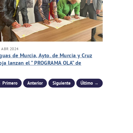
 ABR 2024
guas de Murcia, Ayto. de Murcia y Cruz
oja lanzan el " PROGRAMA OLA” de
nserción laboral
 Primero
Anterior
Siguiente
Último →