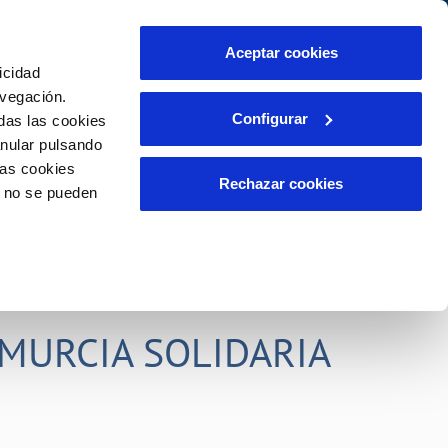
idad
Ayuda
Contáctanos
Aceptar cookies
icidad
Área de clientes
s compromisos
avegación.
Configurar
das las cookies
anular pulsando
PORTAL DE TRANSPARENCIA
INCIDENCIAS
las cookies
ector
Comunica anomalías o posibles
Rechazar cookies
o no se pueden
fraudes
liente)
o
Reclamaciones
rias
MURCIA SOLIDARIA