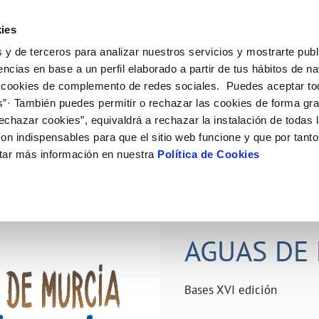
ES
Actual
ies
 y de terceros para analizar nuestros servicios y mostrarte publ
ne
Tu Servicio
Tu Agua
Conócenos
Nuestro
encias en base a un perfil elaborado a partir de tus hábitos de n
 cookies de complemento de redes sociales. Puedes aceptar to
s”· También puedes permitir o rechazar las cookies de forma gr
N AL CLIENTE
D
Y CUMPLIMIENTO
NTRATOS
COMPROMISO DE SERVICIO
CUIDADOS DEL AGUA
PERFIL DEL CONTRATANTE
MODIFICACIÓN DE DATOS
echazar cookies”, equivaldrá a rechazar la instalación de todas 
AS DE GESTIÓN Y CERTIFICADOS
 de contacto
calidad del agua
bio de titular
Carta de compromisos
Consejos de ahorro
Plataforma de contratación del s
Actualizar datos bancários
on indispensables para que el sitio web funcione y que por tant
O
público
rtas
l consumidor
a de suministro
Customer Counsel (Defensa del c
Depósitos comunitarios
Actualizar datos de domicili
tar más información en nuestra
Política de Cookies
Licitaciones en curso
via
scucha
a de suministro
Normativa del servicio
Instalaciones interiores comunita
Actualizar datos personales
icitud de acometida
Junta de arbitraje
Vertidos a la red
obras y afectaciones
umentación contratación
Programa CONTIGO
Individualización contadores
28 JUN 2026
comunitarios
ación de fuga interior
AGUAS DE 
VER TODAS LAS GESTIONES
Bases XVI edición