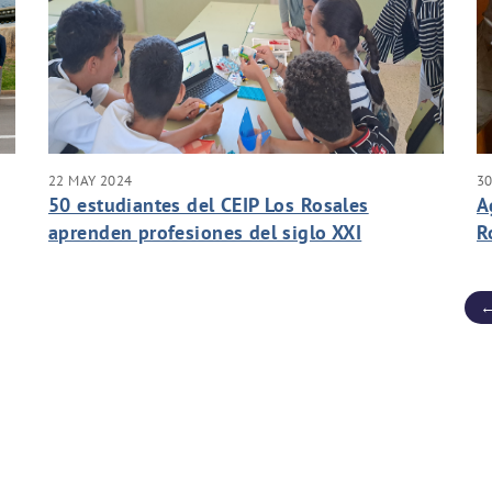
22 MAY 2024
30
50 estudiantes del CEIP Los Rosales
A
aprenden profesiones del siglo XXI
R
i
←