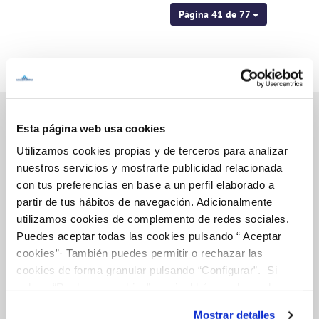
Página 41 de 77
Esta página web usa cookies
Utilizamos cookies propias y de terceros para analizar
Inicio
nuestros servicios y mostrarte publicidad relacionada
con tus preferencias en base a un perfil elaborado a
partir de tus hábitos de navegación. Adicionalmente
utilizamos cookies de complemento de redes sociales.
Gestiones Online
Puedes aceptar todas las cookies pulsando “ Aceptar
cookies”· También puedes permitir o rechazar las
cookies de forma granular pulsando “Configurar”. Si
FACTURAS, PAGOS Y CONSUMOS
pulsas “Rechazar cookies”, equivaldrá a rechazar la
CONTRATOS
instalación de todas las cookies salvo las necesarias que
Mostrar detalles