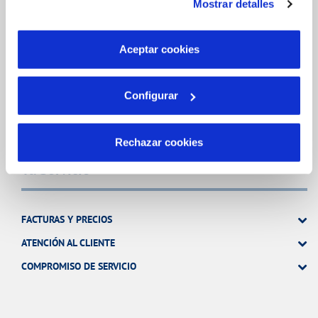
Mostrar detalles
son indispensables para que el sitio web funcione y que
MODIFICACIÓN DE DATOS
por tanto no se pueden desactivar. Puedes consultar
INCIDENCIAS
más información en nuestra
Política de Cookies
Aceptar cookies
TODAS LAS GESTIONES
Configurar
OTRAS GESTIONES
Rechazar cookies
Tu Servicio
FACTURAS Y PRECIOS
ATENCIÓN AL CLIENTE
COMPROMISO DE SERVICIO