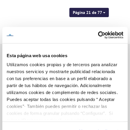
Página 21 de 77
Esta página web usa cookies
Utilizamos cookies propias y de terceros para analizar
Inicio
nuestros servicios y mostrarte publicidad relacionada
con tus preferencias en base a un perfil elaborado a
partir de tus hábitos de navegación. Adicionalmente
utilizamos cookies de complemento de redes sociales.
Gestiones Online
Puedes aceptar todas las cookies pulsando “ Aceptar
cookies”· También puedes permitir o rechazar las
cookies de forma granular pulsando “Configurar”. Si
FACTURAS, PAGOS Y CONSUMOS
pulsas “Rechazar cookies”, equivaldrá a rechazar la
CONTRATOS
instalación de todas las cookies salvo las necesarias que