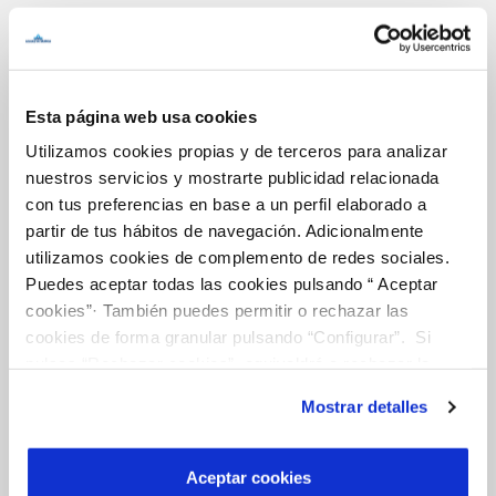
Inicio
Esta página web usa cookies
Utilizamos cookies propias y de terceros para analizar
Gestiones Online
nuestros servicios y mostrarte publicidad relacionada
con tus preferencias en base a un perfil elaborado a
partir de tus hábitos de navegación. Adicionalmente
FACTURAS, PAGOS Y CONSUMOS
utilizamos cookies de complemento de redes sociales.
Puedes aceptar todas las cookies pulsando “ Aceptar
CONTRATOS
cookies”· También puedes permitir o rechazar las
MODIFICACIÓN DE DATOS
cookies de forma granular pulsando “Configurar”. Si
pulsas “Rechazar cookies”, equivaldrá a rechazar la
INCIDENCIAS
instalación de todas las cookies salvo las necesarias que
Mostrar detalles
son indispensables para que el sitio web funcione y que
TODAS LAS GESTIONES
por tanto no se pueden desactivar. Puedes consultar
más información en nuestra
Política de Cookies
OTRAS GESTIONES
Aceptar cookies