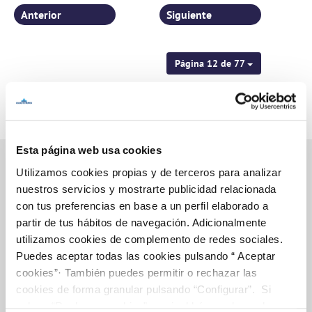
Anterior
Siguiente
Página 12 de 77
Esta página web usa cookies
Utilizamos cookies propias y de terceros para analizar
nuestros servicios y mostrarte publicidad relacionada
Inicio
con tus preferencias en base a un perfil elaborado a
partir de tus hábitos de navegación. Adicionalmente
utilizamos cookies de complemento de redes sociales.
Puedes aceptar todas las cookies pulsando “ Aceptar
Gestiones Online
cookies”· También puedes permitir o rechazar las
cookies de forma granular pulsando “Configurar”. Si
pulsas “Rechazar cookies”, equivaldrá a rechazar la