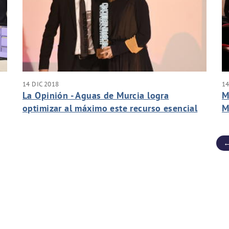
14 DIC 2018
14
La Opinión - Aguas de Murcia logra
M
optimizar al máximo este recurso esencial
M
A
c
←