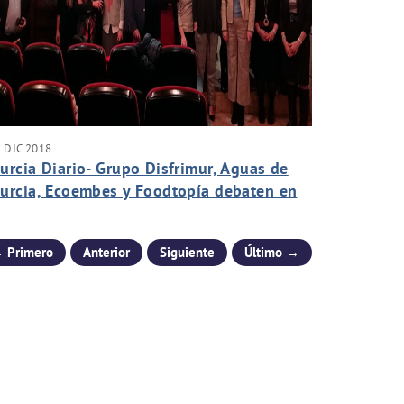
 DIC 2018
urcia Diario- Grupo Disfrimur, Aguas de
urcia, Ecoembes y Foodtopía debaten en
EMA sobre el papel de la mujer contra el
ambio climático
 Primero
Anterior
Siguiente
Último →