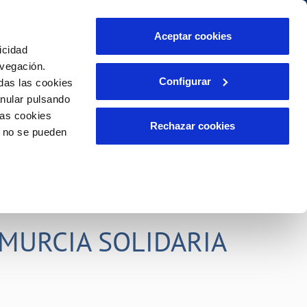
idad
Ayuda
Contáctanos
Aceptar cookies
icidad
Área de clientes
s compromisos
avegación.
Configurar
das las cookies
anular pulsando
PORTAL DE TRANSPARENCIA
INCIDENCIAS
las cookies
ector
Comunica anomalías o posibles
Rechazar cookies
o no se pueden
fraudes
liente)
o
Reclamaciones
rias
MURCIA SOLIDARIA