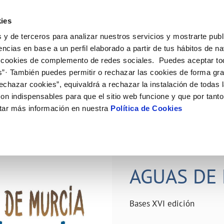
ES
Actual
ies
 y de terceros para analizar nuestros servicios y mostrarte publ
ne
Tu Servicio
Tu Agua
Conócenos
Nuestro
encias en base a un perfil elaborado a partir de tus hábitos de n
 cookies de complemento de redes sociales. Puedes aceptar to
s”· También puedes permitir o rechazar las cookies de forma gr
N AL CLIENTE
D
Y CUMPLIMIENTO
NTRATOS
COMPROMISO DE SERVICIO
CUIDADOS DEL AGUA
PERFIL DEL CONTRATANTE
MODIFICACIÓN DE DATOS
echazar cookies”, equivaldrá a rechazar la instalación de todas 
AS DE GESTIÓN Y CERTIFICADOS
 de contacto
calidad del agua
bio de titular
Carta de compromisos
Consejos de ahorro
Plataforma de contratación del s
Actualizar datos bancários
on indispensables para que el sitio web funcione y que por tant
O
público
rtas
l consumidor
a de suministro
Customer Counsel (Defensa del c
Depósitos comunitarios
Actualizar datos de domicili
tar más información en nuestra
Política de Cookies
Licitaciones en curso
via
scucha
a de suministro
Normativa del servicio
Instalaciones interiores comunita
Actualizar datos personales
icitud de acometida
Junta de arbitraje
Vertidos a la red
obras y afectaciones
umentación contratación
Programa CONTIGO
Individualización contadores
28 JUN 2026
comunitarios
ación de fuga interior
AGUAS DE 
VER TODAS LAS GESTIONES
Bases XVI edición