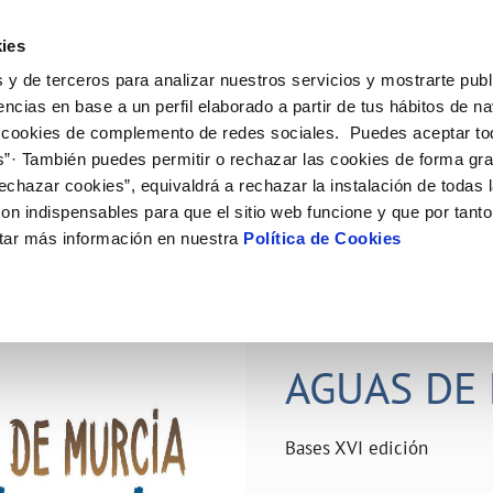
ES
Actual
ies
 y de terceros para analizar nuestros servicios y mostrarte publ
ne
Tu Servicio
Tu Agua
Conócenos
Nuestro
encias en base a un perfil elaborado a partir de tus hábitos de n
 cookies de complemento de redes sociales. Puedes aceptar to
s”· También puedes permitir o rechazar las cookies de forma gr
N AL CLIENTE
D
Y CUMPLIMIENTO
NTRATOS
COMPROMISO DE SERVICIO
CUIDADOS DEL AGUA
PERFIL DEL CONTRATANTE
MODIFICACIÓN DE DATOS
echazar cookies”, equivaldrá a rechazar la instalación de todas 
AS DE GESTIÓN Y CERTIFICADOS
 de contacto
calidad del agua
bio de titular
Carta de compromisos
Consejos de ahorro
Plataforma de contratación del s
Actualizar datos bancários
on indispensables para que el sitio web funcione y que por tant
O
público
rtas
l consumidor
a de suministro
Customer Counsel (Defensa del c
Depósitos comunitarios
Actualizar datos de domicili
tar más información en nuestra
Política de Cookies
Licitaciones en curso
via
scucha
a de suministro
Normativa del servicio
Instalaciones interiores comunita
Actualizar datos personales
icitud de acometida
Junta de arbitraje
Vertidos a la red
obras y afectaciones
umentación contratación
Programa CONTIGO
Individualización contadores
28 JUN 2026
comunitarios
ación de fuga interior
AGUAS DE 
VER TODAS LAS GESTIONES
Bases XVI edición