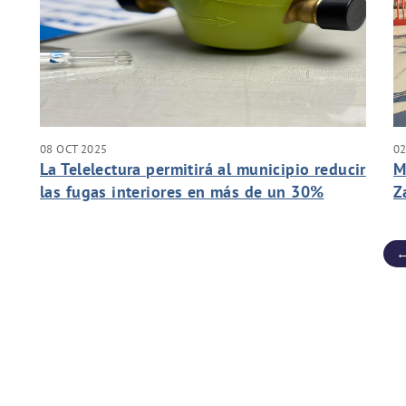
08 OCT 2025
02
La Telelectura permitirá al municipio reducir
M
las fugas interiores en más de un 30%
Z
←