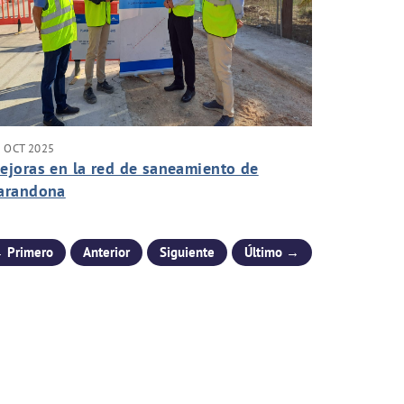
 OCT 2025
ejoras en la red de saneamiento de
arandona
 Primero
Anterior
Siguiente
Último →