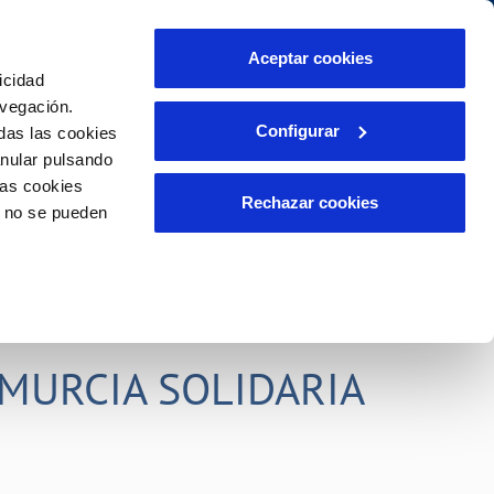
idad
Ayuda
Contáctanos
Aceptar cookies
icidad
Área de clientes
s compromisos
avegación.
Configurar
das las cookies
anular pulsando
PORTAL DE TRANSPARENCIA
INCIDENCIAS
las cookies
ector
Comunica anomalías o posibles
Rechazar cookies
o no se pueden
fraudes
liente)
o
Reclamaciones
rias
MURCIA SOLIDARIA