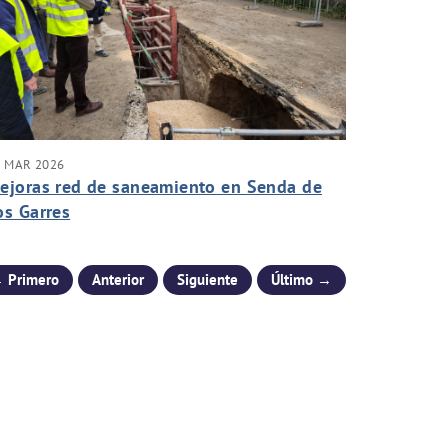
5 MAR 2026
ejoras red de saneamiento en Senda de
os Garres
 Primero
Anterior
Siguiente
Último →