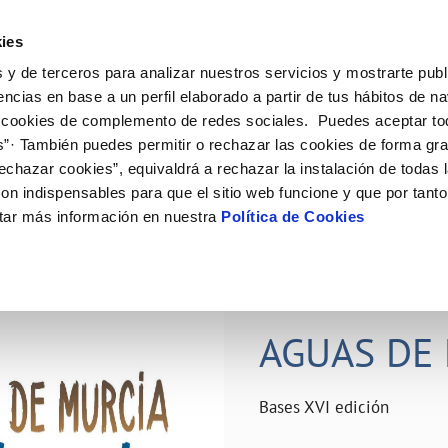
ES
Actual
ies
 y de terceros para analizar nuestros servicios y mostrarte publ
ne
Tu Servicio
Tu Agua
Conócenos
Nuestro
encias en base a un perfil elaborado a partir de tus hábitos de n
 cookies de complemento de redes sociales. Puedes aceptar to
s”· También puedes permitir o rechazar las cookies de forma gr
N AL CLIENTE
D
Y CUMPLIMIENTO
NTRATOS
COMPROMISO DE SERVICIO
CUIDADOS DEL AGUA
PERFIL DEL CONTRATANTE
MODIFICACIÓN DE DATOS
echazar cookies”, equivaldrá a rechazar la instalación de todas 
AS DE GESTIÓN Y CERTIFICADOS
 de contacto
calidad del agua
bio de titular
Carta de compromisos
Consejos de ahorro
Plataforma de contratación del s
Actualizar datos bancários
on indispensables para que el sitio web funcione y que por tant
O
público
rtas
l consumidor
a de suministro
Customer Counsel (Defensa del c
Depósitos comunitarios
Actualizar datos de domicili
tar más información en nuestra
Política de Cookies
Licitaciones en curso
via
scucha
a de suministro
Normativa del servicio
Instalaciones interiores comunita
Actualizar datos personales
icitud de acometida
Junta de arbitraje
Vertidos a la red
obras y afectaciones
umentación contratación
Programa CONTIGO
Individualización contadores
28 JUN 2026
comunitarios
ación de fuga interior
AGUAS DE 
VER TODAS LAS GESTIONES
Bases XVI edición