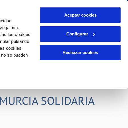
idad
Ayuda
Contáctanos
Aceptar cookies
icidad
Área de clientes
s compromisos
avegación.
Configurar
das las cookies
anular pulsando
PORTAL DE TRANSPARENCIA
INCIDENCIAS
las cookies
ector
Comunica anomalías o posibles
Rechazar cookies
o no se pueden
fraudes
liente)
o
Reclamaciones
rias
MURCIA SOLIDARIA