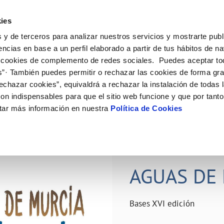
ES
Actual
ies
 y de terceros para analizar nuestros servicios y mostrarte publ
ne
Tu Servicio
Tu Agua
Conócenos
Nuestro
encias en base a un perfil elaborado a partir de tus hábitos de n
 cookies de complemento de redes sociales. Puedes aceptar to
s”· También puedes permitir o rechazar las cookies de forma gr
N AL CLIENTE
D
Y CUMPLIMIENTO
NTRATOS
COMPROMISO DE SERVICIO
CUIDADOS DEL AGUA
PERFIL DEL CONTRATANTE
MODIFICACIÓN DE DATOS
echazar cookies”, equivaldrá a rechazar la instalación de todas 
AS DE GESTIÓN Y CERTIFICADOS
 de contacto
calidad del agua
bio de titular
Carta de compromisos
Consejos de ahorro
Plataforma de contratación del s
Actualizar datos bancários
on indispensables para que el sitio web funcione y que por tant
O
público
rtas
l consumidor
a de suministro
Customer Counsel (Defensa del c
Depósitos comunitarios
Actualizar datos de domicili
tar más información en nuestra
Política de Cookies
Licitaciones en curso
via
scucha
a de suministro
Normativa del servicio
Instalaciones interiores comunita
Actualizar datos personales
icitud de acometida
Junta de arbitraje
Vertidos a la red
obras y afectaciones
umentación contratación
Programa CONTIGO
Individualización contadores
28 JUN 2026
comunitarios
ación de fuga interior
AGUAS DE 
VER TODAS LAS GESTIONES
Bases XVI edición