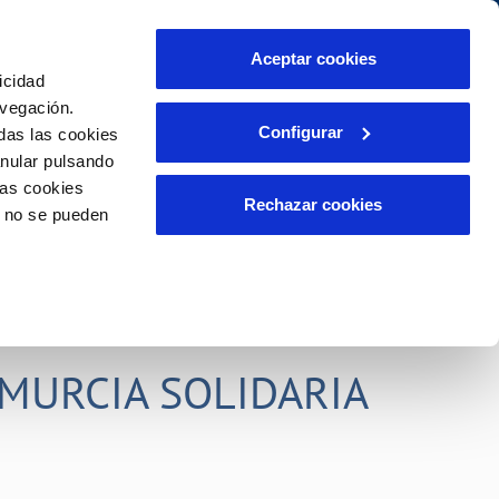
idad
Ayuda
Contáctanos
Aceptar cookies
icidad
Área de clientes
s compromisos
avegación.
Configurar
das las cookies
anular pulsando
PORTAL DE TRANSPARENCIA
INCIDENCIAS
las cookies
ector
Comunica anomalías o posibles
Rechazar cookies
o no se pueden
fraudes
liente)
o
Reclamaciones
rias
MURCIA SOLIDARIA