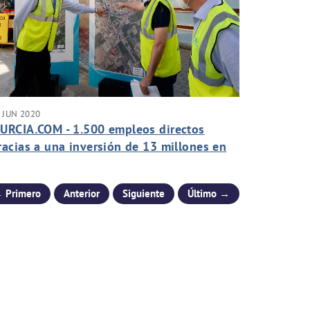
 JUN 2020
URCIA.COM - 1.500 empleos directos
racias a una inversión de 13 millones en
os barrios y pedanías murcianas
 Primero
Anterior
Siguiente
Último →