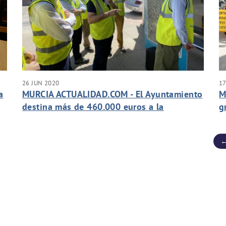
26 JUN 2020
17
a
MURCIA ACTUALIDAD.COM - El Ayuntamiento
M
destina más de 460.000 euros a la
g
ampliación de la red de saneamiento de
l
Sangonera la Seca
←