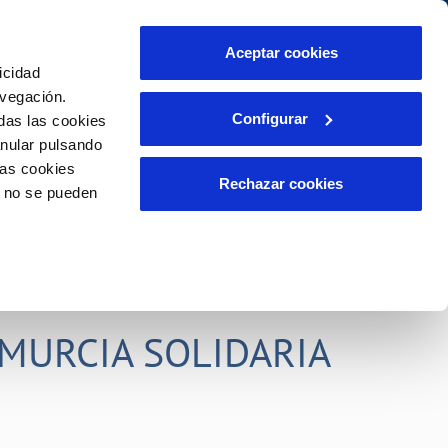
idad
Ayuda
Contáctanos
Aceptar cookies
icidad
Área de clientes
s compromisos
avegación.
Configurar
das las cookies
anular pulsando
PORTAL DE TRANSPARENCIA
INCIDENCIAS
las cookies
ector
Comunica anomalías o posibles
Rechazar cookies
o no se pueden
fraudes
liente)
o
Reclamaciones
rias
MURCIA SOLIDARIA