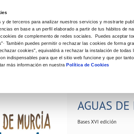
ES
Actual
ies
 y de terceros para analizar nuestros servicios y mostrarte publ
ne
Tu Servicio
Tu Agua
Conócenos
Nuestro
encias en base a un perfil elaborado a partir de tus hábitos de n
 cookies de complemento de redes sociales. Puedes aceptar to
s”· También puedes permitir o rechazar las cookies de forma gr
N AL CLIENTE
D
Y CUMPLIMIENTO
NTRATOS
COMPROMISO DE SERVICIO
CUIDADOS DEL AGUA
PERFIL DEL CONTRATANTE
MODIFICACIÓN DE DATOS
echazar cookies”, equivaldrá a rechazar la instalación de todas 
AS DE GESTIÓN Y CERTIFICADOS
 de contacto
calidad del agua
bio de titular
Carta de compromisos
Consejos de ahorro
Plataforma de contratación del s
Actualizar datos bancários
on indispensables para que el sitio web funcione y que por tant
O
público
rtas
l consumidor
a de suministro
Customer Counsel (Defensa del c
Depósitos comunitarios
Actualizar datos de domicili
tar más información en nuestra
Política de Cookies
Licitaciones en curso
via
scucha
a de suministro
Normativa del servicio
Instalaciones interiores comunita
Actualizar datos personales
icitud de acometida
Junta de arbitraje
Vertidos a la red
obras y afectaciones
umentación contratación
Programa CONTIGO
Individualización contadores
28 JUN 2026
comunitarios
ación de fuga interior
AGUAS DE 
VER TODAS LAS GESTIONES
Bases XVI edición