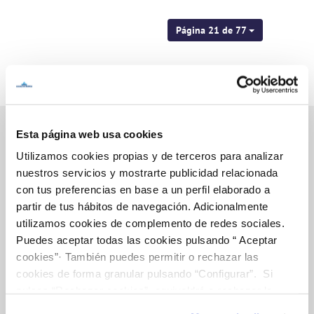
Página 21 de 77
Esta página web usa cookies
Utilizamos cookies propias y de terceros para analizar
Inicio
nuestros servicios y mostrarte publicidad relacionada
con tus preferencias en base a un perfil elaborado a
partir de tus hábitos de navegación. Adicionalmente
utilizamos cookies de complemento de redes sociales.
Gestiones Online
Puedes aceptar todas las cookies pulsando “ Aceptar
cookies”· También puedes permitir o rechazar las
cookies de forma granular pulsando “Configurar”. Si
FACTURAS, PAGOS Y CONSUMOS
pulsas “Rechazar cookies”, equivaldrá a rechazar la
CONTRATOS
instalación de todas las cookies salvo las necesarias que