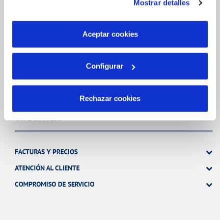
Mostrar detalles
son indispensables para que el sitio web funcione y que
MODIFICACIÓN DE DATOS
por tanto no se pueden desactivar. Puedes consultar
INCIDENCIAS
más información en nuestra
Política de Cookies
Aceptar cookies
TODAS LAS GESTIONES
Configurar
OTRAS GESTIONES
Rechazar cookies
Tu Servicio
FACTURAS Y PRECIOS
ATENCIÓN AL CLIENTE
COMPROMISO DE SERVICIO