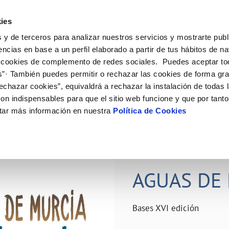
ES
Actual
ies
 y de terceros para analizar nuestros servicios y mostrarte publ
ne
Tu Servicio
Tu Agua
Conócenos
Nuestro
encias en base a un perfil elaborado a partir de tus hábitos de n
 cookies de complemento de redes sociales. Puedes aceptar to
s”· También puedes permitir o rechazar las cookies de forma gr
N AL CLIENTE
D
Y CUMPLIMIENTO
NTRATOS
COMPROMISO DE SERVICIO
CUIDADOS DEL AGUA
PERFIL DEL CONTRATANTE
MODIFICACIÓN DE DATOS
echazar cookies”, equivaldrá a rechazar la instalación de todas 
AS DE GESTIÓN Y CERTIFICADOS
 de contacto
calidad del agua
bio de titular
Carta de compromisos
Consejos de ahorro
Plataforma de contratación del s
Actualizar datos bancários
on indispensables para que el sitio web funcione y que por tant
O
público
rtas
l consumidor
a de suministro
Customer Counsel (Defensa del c
Depósitos comunitarios
Actualizar datos de domicili
tar más información en nuestra
Política de Cookies
Licitaciones en curso
via
scucha
a de suministro
Normativa del servicio
Instalaciones interiores comunita
Actualizar datos personales
icitud de acometida
Junta de arbitraje
Vertidos a la red
obras y afectaciones
umentación contratación
Programa CONTIGO
Individualización contadores
28 JUN 2026
comunitarios
ación de fuga interior
AGUAS DE 
VER TODAS LAS GESTIONES
Bases XVI edición