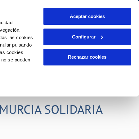
idad
Ayuda
Contáctanos
Aceptar cookies
icidad
Área de clientes
s compromisos
avegación.
Configurar
das las cookies
anular pulsando
PORTAL DE TRANSPARENCIA
INCIDENCIAS
las cookies
ector
Comunica anomalías o posibles
Rechazar cookies
o no se pueden
fraudes
liente)
o
Reclamaciones
rias
MURCIA SOLIDARIA