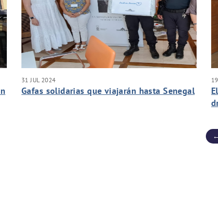
31 JUL 2024
19
an
Gafas solidarias que viajarán hasta Senegal
E
d
d
←