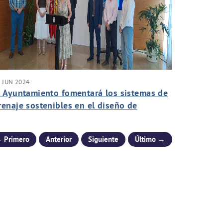
 JUN 2024
l Ayuntamiento fomentará los sistemas de
renaje sostenibles en el diseño de
esarrollos urbanos e infraestructuras
 Primero
Anterior
Siguiente
Último →