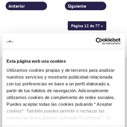
Anterior
Siguiente
Página 12 de 77
Esta página web usa cookies
Utilizamos cookies propias y de terceros para analizar
nuestros servicios y mostrarte publicidad relacionada
Inicio
con tus preferencias en base a un perfil elaborado a
partir de tus hábitos de navegación. Adicionalmente
utilizamos cookies de complemento de redes sociales.
Puedes aceptar todas las cookies pulsando “ Aceptar
Gestiones Online
cookies”· También puedes permitir o rechazar las
cookies de forma granular pulsando “Configurar”. Si
pulsas “Rechazar cookies”, equivaldrá a rechazar la