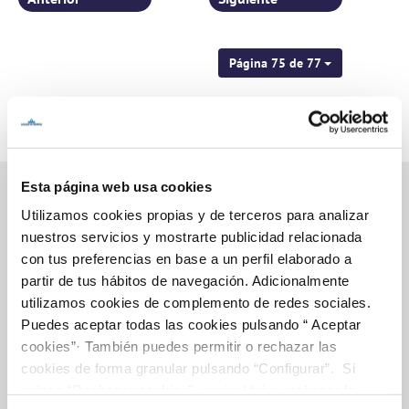
Página 75 de 77
Esta página web usa cookies
Utilizamos cookies propias y de terceros para analizar
nuestros servicios y mostrarte publicidad relacionada
Inicio
con tus preferencias en base a un perfil elaborado a
partir de tus hábitos de navegación. Adicionalmente
utilizamos cookies de complemento de redes sociales.
Puedes aceptar todas las cookies pulsando “ Aceptar
Gestiones Online
cookies”· También puedes permitir o rechazar las
cookies de forma granular pulsando “Configurar”. Si
pulsas “Rechazar cookies”, equivaldrá a rechazar la
FACTURAS, PAGOS Y CONSUMOS