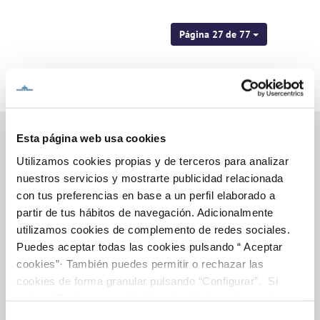
Página 27 de 77
Esta página web usa cookies
Utilizamos cookies propias y de terceros para analizar
Inicio
nuestros servicios y mostrarte publicidad relacionada
con tus preferencias en base a un perfil elaborado a
partir de tus hábitos de navegación. Adicionalmente
utilizamos cookies de complemento de redes sociales.
Gestiones Online
Puedes aceptar todas las cookies pulsando “ Aceptar
cookies”· También puedes permitir o rechazar las
cookies de forma granular pulsando “Configurar”. Si
FACTURAS, PAGOS Y CONSUMOS
pulsas “Rechazar cookies”, equivaldrá a rechazar la
instalación de todas las cookies salvo las necesarias que
CONTRATOS