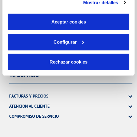
Mostrar detalles
son indispensables para que el sitio web funcione y que
MODIFICACIÓN DE DATOS
por tanto no se pueden desactivar. Puedes consultar
INCIDENCIAS
más información en nuestra
Política de Cookies
Aceptar cookies
TODAS LAS GESTIONES
Configurar
OTRAS GESTIONES
Rechazar cookies
Tu Servicio
FACTURAS Y PRECIOS
ATENCIÓN AL CLIENTE
COMPROMISO DE SERVICIO