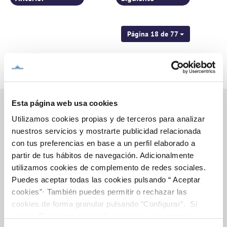
Página 18 de 77
Esta página web usa cookies
Utilizamos cookies propias y de terceros para analizar
nuestros servicios y mostrarte publicidad relacionada
Inicio
con tus preferencias en base a un perfil elaborado a
partir de tus hábitos de navegación. Adicionalmente
utilizamos cookies de complemento de redes sociales.
Gestiones Online
Puedes aceptar todas las cookies pulsando “ Aceptar
cookies”· También puedes permitir o rechazar las
cookies de forma granular pulsando “Configurar”. Si
pulsas “Rechazar cookies”, equivaldrá a rechazar la
FACTURAS, PAGOS Y CONSUMOS