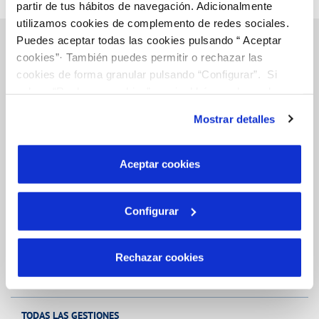
partir de tus hábitos de navegación. Adicionalmente
utilizamos cookies de complemento de redes sociales.
Puedes aceptar todas las cookies pulsando “ Aceptar
cookies”· También puedes permitir o rechazar las
cookies de forma granular pulsando “Configurar”. Si
Inicio
pulsas “Rechazar cookies”, equivaldrá a rechazar la
instalación de todas las cookies salvo las necesarias que
Mostrar detalles
son indispensables para que el sitio web funcione y que
por tanto no se pueden desactivar. Puedes consultar
Gestiones Online
más información en nuestra
Política de Cookies
Aceptar cookies
FACTURAS, PAGOS Y CONSUMOS
Configurar
CONTRATOS
MODIFICACIÓN DE DATOS
Rechazar cookies
INCIDENCIAS
TODAS LAS GESTIONES