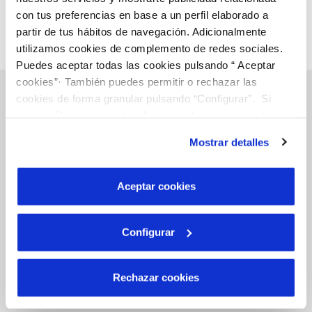
con tus preferencias en base a un perfil elaborado a
partir de tus hábitos de navegación. Adicionalmente
utilizamos cookies de complemento de redes sociales.
Puedes aceptar todas las cookies pulsando “ Aceptar
cookies”· También puedes permitir o rechazar las
cookies de forma granular pulsando “Configurar”. Si
pulsas “Rechazar cookies”, equivaldrá a rechazar la
Inicio
instalación de todas las cookies salvo las necesarias que
Mostrar detalles
son indispensables para que el sitio web funcione y que
por tanto no se pueden desactivar. Puedes consultar
más información en nuestra
Política de Cookies
Aceptar cookies
Gestiones Online
Configurar
FACTURAS, PAGOS Y CONSUMOS
CONTRATOS
Rechazar cookies
MODIFICACIÓN DE DATOS