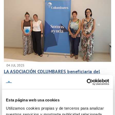
04 JUL 2025
LA ASOCIACIÓN COLUMBARES beneficiaria del
Teaming de Aguas de Murcia
Anterior
Siguiente
Esta página web usa cookies
Utilizamos cookies propias y de terceros para analizar
Página 8 de 77
nuestros servicios y mostrarte publicidad relacionada