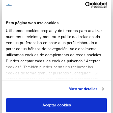
Inicio
Esta página web usa cookies
Utilizamos cookies propias y de terceros para analizar
Gestiones Online
nuestros servicios y mostrarte publicidad relacionada
con tus preferencias en base a un perfil elaborado a
partir de tus hábitos de navegación. Adicionalmente
FACTURAS, PAGOS Y CONSUMOS
utilizamos cookies de complemento de redes sociales.
CONTRATOS
Puedes aceptar todas las cookies pulsando “ Aceptar
cookies”· También puedes permitir o rechazar las
MODIFICACIÓN DE DATOS
cookies de forma granular pulsando “Configurar”. Si
INCIDENCIAS
pulsas “Rechazar cookies”, equivaldrá a rechazar la
instalación de todas las cookies salvo las necesarias que
Mostrar detalles
son indispensables para que el sitio web funcione y que
TODAS LAS GESTIONES
por tanto no se pueden desactivar. Puedes consultar
OTRAS GESTIONES
más información en nuestra
Política de Cookies
Aceptar cookies