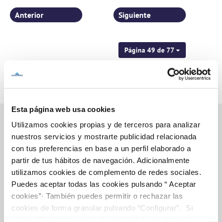
Anterior
Siguiente
Página 49 de 77
Esta página web usa cookies
Utilizamos cookies propias y de terceros para analizar
nuestros servicios y mostrarte publicidad relacionada
Inicio
con tus preferencias en base a un perfil elaborado a
partir de tus hábitos de navegación. Adicionalmente
utilizamos cookies de complemento de redes sociales.
Puedes aceptar todas las cookies pulsando “ Aceptar
Gestiones Online
cookies”· También puedes permitir o rechazar las
cookies de forma granular pulsando “Configurar”. Si
pulsas “Rechazar cookies”, equivaldrá a rechazar la