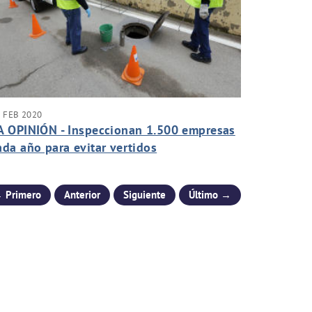
 FEB 2020
A OPINIÓN - Inspeccionan 1.500 empresas
ada año para evitar vertidos
ontaminantes
 Primero
Anterior
Siguiente
Último →