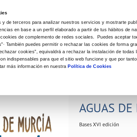
ES
Actual
ies
 y de terceros para analizar nuestros servicios y mostrarte publ
ne
Tu Servicio
Tu Agua
Conócenos
Nuestro
encias en base a un perfil elaborado a partir de tus hábitos de n
 cookies de complemento de redes sociales. Puedes aceptar to
s”· También puedes permitir o rechazar las cookies de forma gr
N AL CLIENTE
D
Y CUMPLIMIENTO
NTRATOS
COMPROMISO DE SERVICIO
CUIDADOS DEL AGUA
PERFIL DEL CONTRATANTE
MODIFICACIÓN DE DATOS
echazar cookies”, equivaldrá a rechazar la instalación de todas 
AS DE GESTIÓN Y CERTIFICADOS
 de contacto
calidad del agua
bio de titular
Carta de compromisos
Consejos de ahorro
Plataforma de contratación del s
Actualizar datos bancários
on indispensables para que el sitio web funcione y que por tant
O
público
rtas
l consumidor
a de suministro
Customer Counsel (Defensa del c
Depósitos comunitarios
Actualizar datos de domicili
tar más información en nuestra
Política de Cookies
Licitaciones en curso
via
scucha
a de suministro
Normativa del servicio
Instalaciones interiores comunita
Actualizar datos personales
icitud de acometida
Junta de arbitraje
Vertidos a la red
obras y afectaciones
umentación contratación
Programa CONTIGO
Individualización contadores
28 JUN 2026
comunitarios
ación de fuga interior
AGUAS DE 
VER TODAS LAS GESTIONES
Bases XVI edición