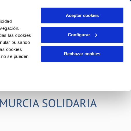
idad
Ayuda
Contáctanos
Aceptar cookies
icidad
Área de clientes
s compromisos
avegación.
Configurar
das las cookies
anular pulsando
PORTAL DE TRANSPARENCIA
INCIDENCIAS
las cookies
ector
Comunica anomalías o posibles
Rechazar cookies
o no se pueden
fraudes
liente)
o
Reclamaciones
rias
MURCIA SOLIDARIA