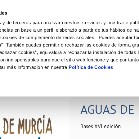
ES
Actual
ies
 y de terceros para analizar nuestros servicios y mostrarte publ
ne
Tu Servicio
Tu Agua
Conócenos
Nuestro
encias en base a un perfil elaborado a partir de tus hábitos de n
 cookies de complemento de redes sociales. Puedes aceptar to
s”· También puedes permitir o rechazar las cookies de forma gr
N AL CLIENTE
D
Y CUMPLIMIENTO
NTRATOS
COMPROMISO DE SERVICIO
CUIDADOS DEL AGUA
PERFIL DEL CONTRATANTE
MODIFICACIÓN DE DATOS
echazar cookies”, equivaldrá a rechazar la instalación de todas 
AS DE GESTIÓN Y CERTIFICADOS
 de contacto
calidad del agua
bio de titular
Carta de compromisos
Consejos de ahorro
Plataforma de contratación del s
Actualizar datos bancários
on indispensables para que el sitio web funcione y que por tant
O
público
rtas
l consumidor
a de suministro
Customer Counsel (Defensa del c
Depósitos comunitarios
Actualizar datos de domicili
tar más información en nuestra
Política de Cookies
Licitaciones en curso
via
scucha
a de suministro
Normativa del servicio
Instalaciones interiores comunita
Actualizar datos personales
icitud de acometida
Junta de arbitraje
Vertidos a la red
obras y afectaciones
umentación contratación
Programa CONTIGO
Individualización contadores
28 JUN 2026
comunitarios
ación de fuga interior
AGUAS DE 
VER TODAS LAS GESTIONES
Bases XVI edición