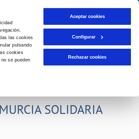
idad
Ayuda
Contáctanos
Aceptar cookies
icidad
Área de clientes
s compromisos
avegación.
Configurar
das las cookies
anular pulsando
PORTAL DE TRANSPARENCIA
INCIDENCIAS
las cookies
ector
Comunica anomalías o posibles
Rechazar cookies
o no se pueden
fraudes
liente)
o
Reclamaciones
rias
MURCIA SOLIDARIA