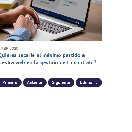
 ABR 2020
Quieres sacarle el máximo partido a
uestra web en la gestión de tu contrato?
con video Registro en el Área de Clientes)
 Primero
Anterior
Siguiente
Último →