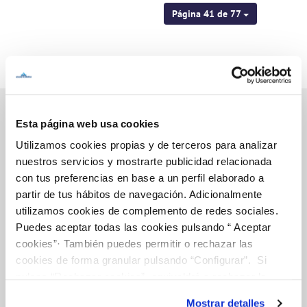
Página 41 de 77
Esta página web usa cookies
Utilizamos cookies propias y de terceros para analizar
Inicio
nuestros servicios y mostrarte publicidad relacionada
con tus preferencias en base a un perfil elaborado a
partir de tus hábitos de navegación. Adicionalmente
utilizamos cookies de complemento de redes sociales.
Gestiones Online
Puedes aceptar todas las cookies pulsando “ Aceptar
cookies”· También puedes permitir o rechazar las
cookies de forma granular pulsando “Configurar”. Si
FACTURAS, PAGOS Y CONSUMOS
pulsas “Rechazar cookies”, equivaldrá a rechazar la
CONTRATOS
instalación de todas las cookies salvo las necesarias que
Mostrar detalles