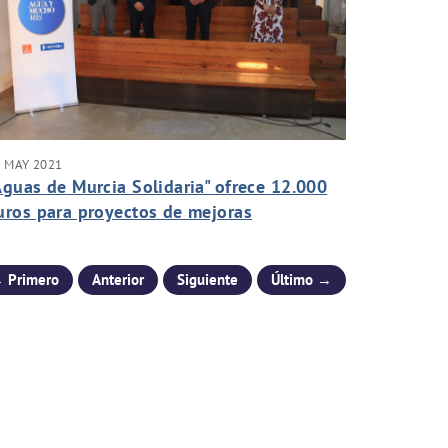
 MAY 2021
Aguas de Murcia Solidaria" ofrece 12.000
uros para proyectos de mejoras
idráulicas en países en desarrollo
 Primero
Anterior
Siguiente
Último →