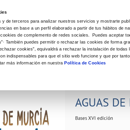
ES
Actual
ies
 y de terceros para analizar nuestros servicios y mostrarte publ
ne
Tu Servicio
Tu Agua
Conócenos
Nuestro
encias en base a un perfil elaborado a partir de tus hábitos de n
 cookies de complemento de redes sociales. Puedes aceptar to
s”· También puedes permitir o rechazar las cookies de forma gr
N AL CLIENTE
D
Y CUMPLIMIENTO
NTRATOS
COMPROMISO DE SERVICIO
CUIDADOS DEL AGUA
PERFIL DEL CONTRATANTE
MODIFICACIÓN DE DATOS
echazar cookies”, equivaldrá a rechazar la instalación de todas 
AS DE GESTIÓN Y CERTIFICADOS
 de contacto
calidad del agua
bio de titular
Carta de compromisos
Consejos de ahorro
Plataforma de contratación del s
Actualizar datos bancários
on indispensables para que el sitio web funcione y que por tant
O
público
rtas
l consumidor
a de suministro
Customer Counsel (Defensa del c
Depósitos comunitarios
Actualizar datos de domicili
tar más información en nuestra
Política de Cookies
Licitaciones en curso
via
scucha
a de suministro
Normativa del servicio
Instalaciones interiores comunita
Actualizar datos personales
icitud de acometida
Junta de arbitraje
Vertidos a la red
obras y afectaciones
umentación contratación
Programa CONTIGO
Individualización contadores
28 JUN 2026
comunitarios
ación de fuga interior
AGUAS DE 
VER TODAS LAS GESTIONES
Bases XVI edición