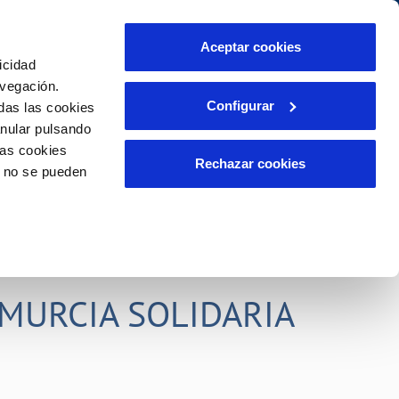
idad
Ayuda
Contáctanos
Aceptar cookies
icidad
Área de clientes
s compromisos
avegación.
Configurar
das las cookies
anular pulsando
PORTAL DE TRANSPARENCIA
INCIDENCIAS
las cookies
ector
Comunica anomalías o posibles
Rechazar cookies
o no se pueden
fraudes
liente)
o
Reclamaciones
rias
MURCIA SOLIDARIA