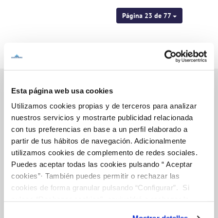
Página 23 de 77
Esta página web usa cookies
Utilizamos cookies propias y de terceros para analizar
Inicio
nuestros servicios y mostrarte publicidad relacionada
con tus preferencias en base a un perfil elaborado a
partir de tus hábitos de navegación. Adicionalmente
utilizamos cookies de complemento de redes sociales.
Gestiones Online
Puedes aceptar todas las cookies pulsando “ Aceptar
cookies”· También puedes permitir o rechazar las
cookies de forma granular pulsando “Configurar”. Si
FACTURAS, PAGOS Y CONSUMOS
pulsas “Rechazar cookies”, equivaldrá a rechazar la
CONTRATOS
instalación de todas las cookies salvo las necesarias que