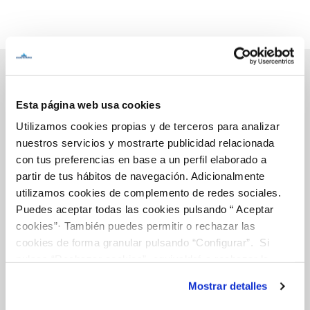
Esta página web usa cookies
Inicio
Utilizamos cookies propias y de terceros para analizar
nuestros servicios y mostrarte publicidad relacionada
con tus preferencias en base a un perfil elaborado a
Gestiones Online
partir de tus hábitos de navegación. Adicionalmente
utilizamos cookies de complemento de redes sociales.
Puedes aceptar todas las cookies pulsando “ Aceptar
FACTURAS, PAGOS Y CONSUMOS
cookies”· También puedes permitir o rechazar las
cookies de forma granular pulsando “Configurar”. Si
CONTRATOS
pulsas “Rechazar cookies”, equivaldrá a rechazar la
MODIFICACIÓN DE DATOS
instalación de todas las cookies salvo las necesarias que
Mostrar detalles
son indispensables para que el sitio web funcione y que
INCIDENCIAS
por tanto no se pueden desactivar. Puedes consultar