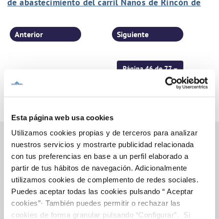
de abastecimiento del carril Nanos de Rincón de
Seca
Anterior
Siguiente
Página 46 de 77
Esta página web usa cookies
Utilizamos cookies propias y de terceros para analizar
nuestros servicios y mostrarte publicidad relacionada
con tus preferencias en base a un perfil elaborado a
Inicio
partir de tus hábitos de navegación. Adicionalmente
utilizamos cookies de complemento de redes sociales.
Puedes aceptar todas las cookies pulsando “ Aceptar
cookies”· También puedes permitir o rechazar las
Gestiones Online
cookies de forma granular pulsando “Configurar”. Si