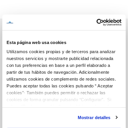
Esta página web usa cookies
Inicio
Utilizamos cookies propias y de terceros para analizar
nuestros servicios y mostrarte publicidad relacionada
con tus preferencias en base a un perfil elaborado a
Gestiones Online
partir de tus hábitos de navegación. Adicionalmente
utilizamos cookies de complemento de redes sociales.
Puedes aceptar todas las cookies pulsando “ Aceptar
FACTURAS, PAGOS Y CONSUMOS
cookies”· También puedes permitir o rechazar las
cookies de forma granular pulsando “Configurar”. Si
CONTRATOS
pulsas “Rechazar cookies”, equivaldrá a rechazar la
MODIFICACIÓN DE DATOS
instalación de todas las cookies salvo las necesarias que
Mostrar detalles
INCIDENCIAS
son indispensables para que el sitio web funcione y que
por tanto no se pueden desactivar. Puedes consultar