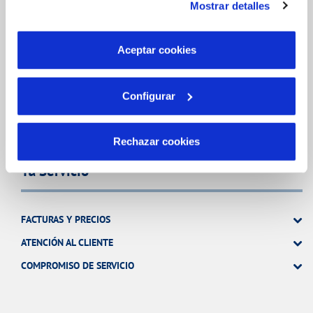
Mostrar detalles
son indispensables para que el sitio web funcione y que
MODIFICACIÓN DE DATOS
por tanto no se pueden desactivar. Puedes consultar
INCIDENCIAS
más información en nuestra
Política de Cookies
Aceptar cookies
TODAS LAS GESTIONES
Configurar
OTRAS GESTIONES
Rechazar cookies
Tu Servicio
FACTURAS Y PRECIOS
ATENCIÓN AL CLIENTE
COMPROMISO DE SERVICIO