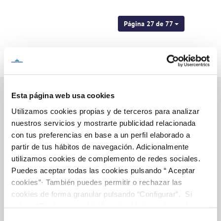
Página 27 de 77
Esta página web usa cookies
Utilizamos cookies propias y de terceros para analizar
Inicio
nuestros servicios y mostrarte publicidad relacionada
con tus preferencias en base a un perfil elaborado a
partir de tus hábitos de navegación. Adicionalmente
utilizamos cookies de complemento de redes sociales.
Gestiones Online
Puedes aceptar todas las cookies pulsando “ Aceptar
cookies”· También puedes permitir o rechazar las
cookies de forma granular pulsando “Configurar”. Si
FACTURAS, PAGOS Y CONSUMOS
pulsas “Rechazar cookies”, equivaldrá a rechazar la
instalación de todas las cookies salvo las necesarias que
CONTRATOS