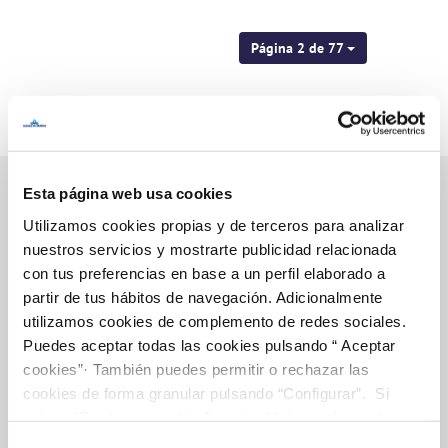
Página 2 de 77
Esta página web usa cookies
Utilizamos cookies propias y de terceros para analizar
Inicio
nuestros servicios y mostrarte publicidad relacionada
con tus preferencias en base a un perfil elaborado a
partir de tus hábitos de navegación. Adicionalmente
utilizamos cookies de complemento de redes sociales.
Gestiones Online
Puedes aceptar todas las cookies pulsando “ Aceptar
cookies”· También puedes permitir o rechazar las
cookies de forma granular pulsando “Configurar”. Si
FACTURAS, PAGOS Y CONSUMOS
pulsas “Rechazar cookies”, equivaldrá a rechazar la
instalación de todas las cookies salvo las necesarias que
CONTRATOS