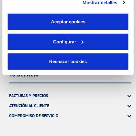
Mostrar detalles
son indispensables para que el sitio web funcione y que
MODIFICACIÓN DE DATOS
por tanto no se pueden desactivar. Puedes consultar
INCIDENCIAS
más información en nuestra
Política de Cookies
Aceptar cookies
TODAS LAS GESTIONES
Configurar
OTRAS GESTIONES
Rechazar cookies
Tu Servicio
FACTURAS Y PRECIOS
ATENCIÓN AL CLIENTE
COMPROMISO DE SERVICIO