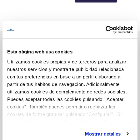
Esta página web usa cookies
Inicio
Utilizamos cookies propias y de terceros para analizar
nuestros servicios y mostrarte publicidad relacionada
con tus preferencias en base a un perfil elaborado a
partir de tus hábitos de navegación. Adicionalmente
Gestiones Online
utilizamos cookies de complemento de redes sociales.
Puedes aceptar todas las cookies pulsando “ Aceptar
cookies”· También puedes permitir o rechazar las
FACTURAS, PAGOS Y CONSUMOS
cookies de forma granular pulsando “Configurar”. Si
CONTRATOS
pulsas “Rechazar cookies”, equivaldrá a rechazar la
instalación de todas las cookies salvo las necesarias que
MODIFICACIÓN DE DATOS
Mostrar detalles
son indispensables para que el sitio web funcione y que