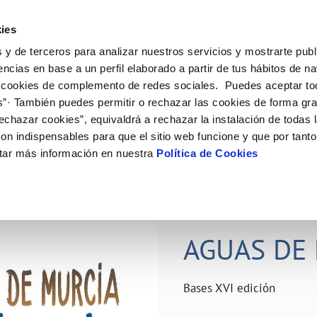
ES
Actual
ies
 y de terceros para analizar nuestros servicios y mostrarte publ
ne
Tu Servicio
Tu Agua
Conócenos
Nuestro
encias en base a un perfil elaborado a partir de tus hábitos de n
 cookies de complemento de redes sociales. Puedes aceptar to
s”· También puedes permitir o rechazar las cookies de forma gr
N AL CLIENTE
D
Y CUMPLIMIENTO
NTRATOS
COMPROMISO DE SERVICIO
CUIDADOS DEL AGUA
PERFIL DEL CONTRATANTE
MODIFICACIÓN DE DATOS
echazar cookies”, equivaldrá a rechazar la instalación de todas 
AS DE GESTIÓN Y CERTIFICADOS
 de contacto
calidad del agua
bio de titular
Carta de compromisos
Consejos de ahorro
Plataforma de contratación del s
Actualizar datos bancários
on indispensables para que el sitio web funcione y que por tant
O
público
rtas
l consumidor
a de suministro
Customer Counsel (Defensa del c
Depósitos comunitarios
Actualizar datos de domicili
tar más información en nuestra
Política de Cookies
Licitaciones en curso
via
scucha
a de suministro
Normativa del servicio
Instalaciones interiores comunita
Actualizar datos personales
icitud de acometida
Junta de arbitraje
Vertidos a la red
obras y afectaciones
umentación contratación
Programa CONTIGO
Individualización contadores
28 JUN 2026
comunitarios
ación de fuga interior
AGUAS DE 
VER TODAS LAS GESTIONES
Bases XVI edición