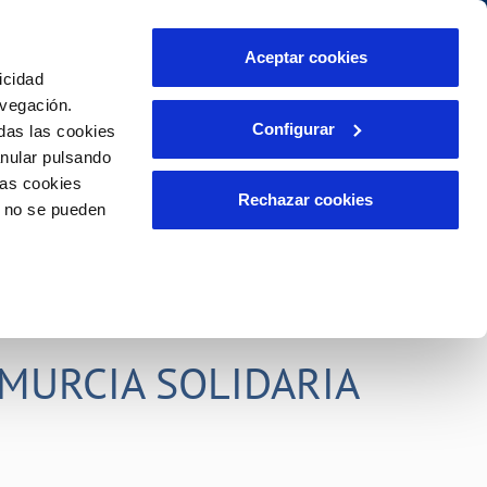
idad
Ayuda
Contáctanos
Aceptar cookies
icidad
Área de clientes
s compromisos
avegación.
Configurar
das las cookies
anular pulsando
PORTAL DE TRANSPARENCIA
INCIDENCIAS
las cookies
ector
Comunica anomalías o posibles
Rechazar cookies
o no se pueden
fraudes
liente)
o
Reclamaciones
rias
MURCIA SOLIDARIA