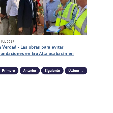
 JUL 2019
a Verdad - Las obras para evitar
nundaciones en Era Alta acabarán en
eptiembre
 Primero
Anterior
Siguiente
Último →