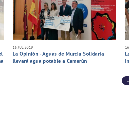
16 JUL 2019
16
el
La Opinión - Aguas de Murcia Solidaria
L
na
llevará agua potable a Camerún
i
s
←