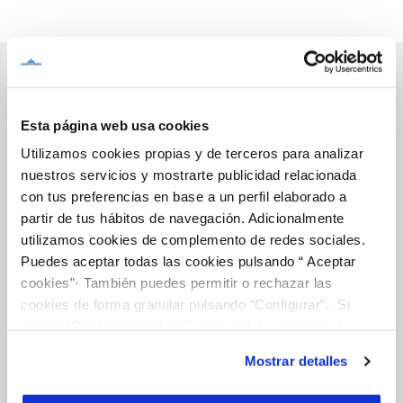
Inicio
Esta página web usa cookies
Utilizamos cookies propias y de terceros para analizar
nuestros servicios y mostrarte publicidad relacionada
con tus preferencias en base a un perfil elaborado a
Gestiones Online
partir de tus hábitos de navegación. Adicionalmente
utilizamos cookies de complemento de redes sociales.
Puedes aceptar todas las cookies pulsando “ Aceptar
FACTURAS, PAGOS Y CONSUMOS
cookies”· También puedes permitir o rechazar las
CONTRATOS
cookies de forma granular pulsando “Configurar”. Si
pulsas “Rechazar cookies”, equivaldrá a rechazar la
MODIFICACIÓN DE DATOS
instalación de todas las cookies salvo las necesarias que
INCIDENCIAS
Mostrar detalles
son indispensables para que el sitio web funcione y que
por tanto no se pueden desactivar. Puedes consultar