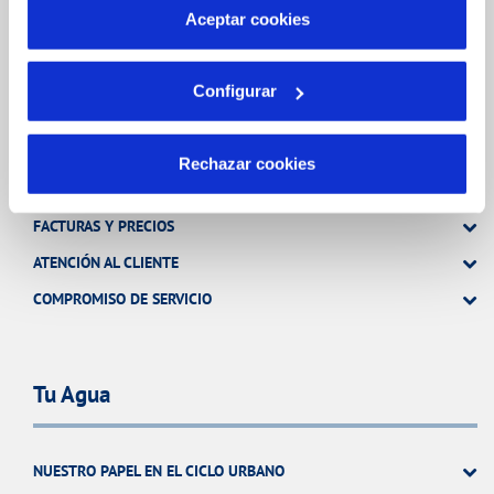
más información en nuestra
Política de Cookies
TODAS LAS GESTIONES
Aceptar cookies
OTRAS GESTIONES
Configurar
Tu Servicio
Rechazar cookies
FACTURAS Y PRECIOS
ATENCIÓN AL CLIENTE
COMPROMISO DE SERVICIO
Tu Agua
NUESTRO PAPEL EN EL CICLO URBANO