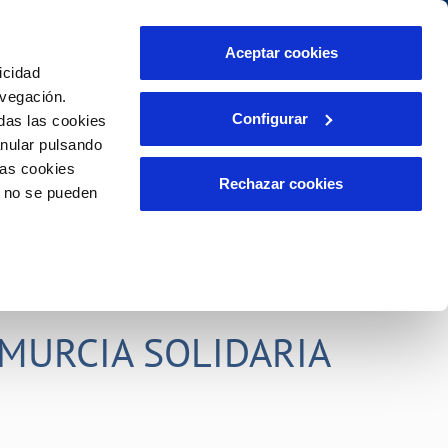
idad
Ayuda
Contáctanos
Aceptar cookies
icidad
Área de clientes
s compromisos
avegación.
Configurar
das las cookies
anular pulsando
PORTAL DE TRANSPARENCIA
INCIDENCIAS
las cookies
ector
Comunica anomalías o posibles
Rechazar cookies
o no se pueden
fraudes
liente)
o
Reclamaciones
rias
MURCIA SOLIDARIA