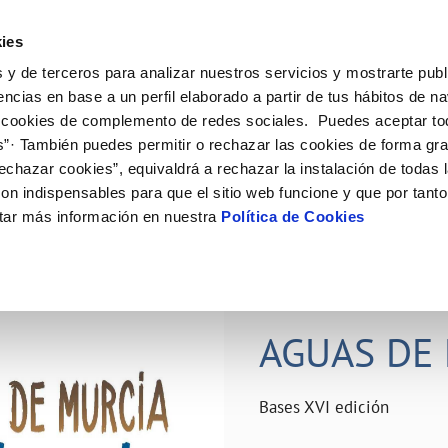
ES
Actual
ies
 y de terceros para analizar nuestros servicios y mostrarte publ
ne
Tu Servicio
Tu Agua
Conócenos
Nuestro
encias en base a un perfil elaborado a partir de tus hábitos de n
 cookies de complemento de redes sociales. Puedes aceptar to
s”· También puedes permitir o rechazar las cookies de forma gr
N AL CLIENTE
D
Y CUMPLIMIENTO
NTRATOS
COMPROMISO DE SERVICIO
CUIDADOS DEL AGUA
PERFIL DEL CONTRATANTE
MODIFICACIÓN DE DATOS
echazar cookies”, equivaldrá a rechazar la instalación de todas 
AS DE GESTIÓN Y CERTIFICADOS
 de contacto
calidad del agua
bio de titular
Carta de compromisos
Consejos de ahorro
Plataforma de contratación del s
Actualizar datos bancários
on indispensables para que el sitio web funcione y que por tant
O
público
rtas
l consumidor
a de suministro
Customer Counsel (Defensa del c
Depósitos comunitarios
Actualizar datos de domicili
tar más información en nuestra
Política de Cookies
Licitaciones en curso
via
scucha
a de suministro
Normativa del servicio
Instalaciones interiores comunita
Actualizar datos personales
icitud de acometida
Junta de arbitraje
Vertidos a la red
obras y afectaciones
umentación contratación
Programa CONTIGO
Individualización contadores
28 JUN 2026
comunitarios
ación de fuga interior
AGUAS DE 
VER TODAS LAS GESTIONES
Bases XVI edición