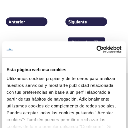
Anterior
Siguiente
Página 4 de 77
Esta página web usa cookies
Utilizamos cookies propias y de terceros para analizar
nuestros servicios y mostrarte publicidad relacionada
con tus preferencias en base a un perfil elaborado a
Inicio
partir de tus hábitos de navegación. Adicionalmente
utilizamos cookies de complemento de redes sociales.
Puedes aceptar todas las cookies pulsando “ Aceptar
cookies”· También puedes permitir o rechazar las
Gestiones Online
cookies de forma granular pulsando “Configurar”. Si