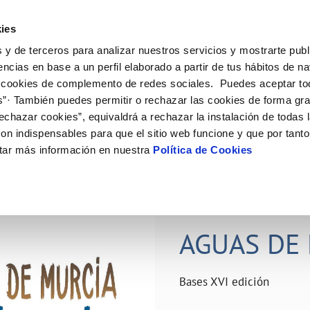
ES
Actual
ies
 y de terceros para analizar nuestros servicios y mostrarte publ
ne
Tu Servicio
Tu Agua
Conócenos
Nuestro
encias en base a un perfil elaborado a partir de tus hábitos de n
 cookies de complemento de redes sociales. Puedes aceptar to
s”· También puedes permitir o rechazar las cookies de forma gr
N AL CLIENTE
D
Y CUMPLIMIENTO
NTRATOS
COMPROMISO DE SERVICIO
CUIDADOS DEL AGUA
PERFIL DEL CONTRATANTE
MODIFICACIÓN DE DATOS
echazar cookies”, equivaldrá a rechazar la instalación de todas 
AS DE GESTIÓN Y CERTIFICADOS
 de contacto
calidad del agua
bio de titular
Carta de compromisos
Consejos de ahorro
Plataforma de contratación del s
Actualizar datos bancários
on indispensables para que el sitio web funcione y que por tant
O
público
rtas
l consumidor
a de suministro
Customer Counsel (Defensa del c
Depósitos comunitarios
Actualizar datos de domicili
tar más información en nuestra
Política de Cookies
Licitaciones en curso
via
scucha
a de suministro
Normativa del servicio
Instalaciones interiores comunita
Actualizar datos personales
icitud de acometida
Junta de arbitraje
Vertidos a la red
obras y afectaciones
umentación contratación
Programa CONTIGO
Individualización contadores
28 JUN 2026
comunitarios
ación de fuga interior
AGUAS DE 
VER TODAS LAS GESTIONES
Bases XVI edición