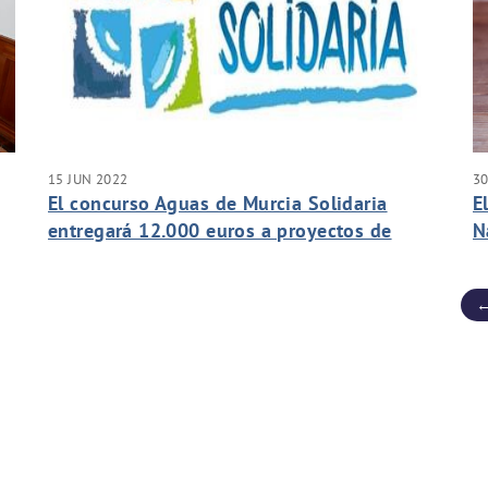
15 JUN 2022
30
El concurso Aguas de Murcia Solidaria
E
entregará 12.000 euros a proyectos de
N
mejoras hidráulicas en países en desarrollo
p
r
←
e