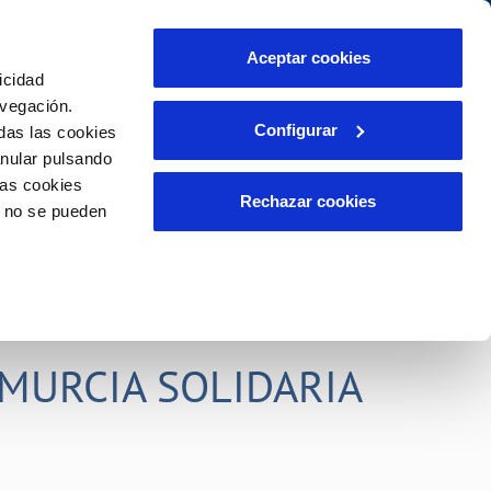
idad
Ayuda
Contáctanos
Aceptar cookies
icidad
Área de clientes
s compromisos
avegación.
Configurar
das las cookies
anular pulsando
PORTAL DE TRANSPARENCIA
INCIDENCIAS
las cookies
ector
Comunica anomalías o posibles
Rechazar cookies
o no se pueden
fraudes
liente)
o
Reclamaciones
rias
MURCIA SOLIDARIA