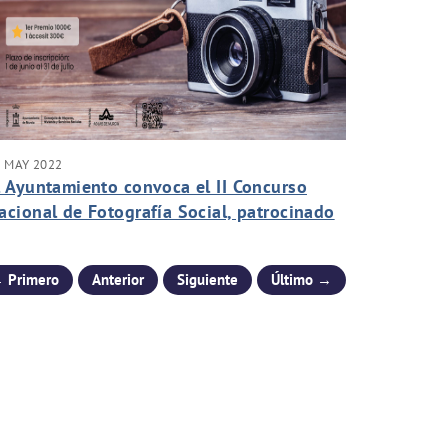
 MAY 2022
l Ayuntamiento convoca el II Concurso
acional de Fotografía Social, patrocinado
or Aguas de Murcia, para impulsar las
elaciones intergeneracionales y potenciar
 Primero
Anterior
Siguiente
Último →
l envejecimiento activo