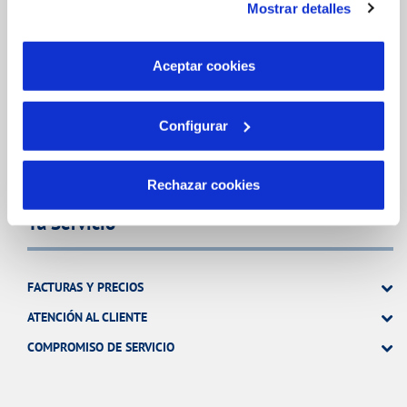
Mostrar detalles
son indispensables para que el sitio web funcione y que
MODIFICACIÓN DE DATOS
por tanto no se pueden desactivar. Puedes consultar
INCIDENCIAS
más información en nuestra
Política de Cookies
Aceptar cookies
TODAS LAS GESTIONES
Configurar
OTRAS GESTIONES
Rechazar cookies
Tu Servicio
FACTURAS Y PRECIOS
ATENCIÓN AL CLIENTE
COMPROMISO DE SERVICIO