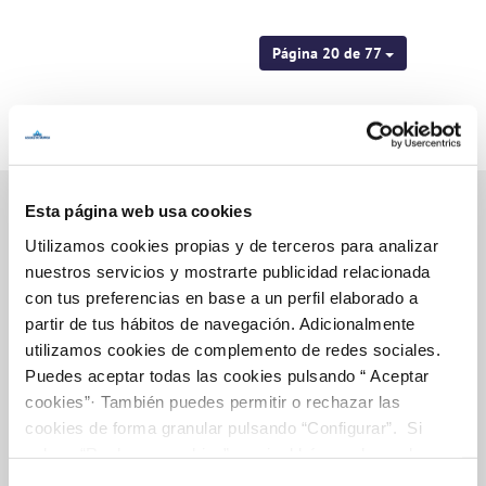
Página 20 de 77
Esta página web usa cookies
Utilizamos cookies propias y de terceros para analizar
Inicio
nuestros servicios y mostrarte publicidad relacionada
con tus preferencias en base a un perfil elaborado a
partir de tus hábitos de navegación. Adicionalmente
utilizamos cookies de complemento de redes sociales.
Gestiones Online
Puedes aceptar todas las cookies pulsando “ Aceptar
cookies”· También puedes permitir o rechazar las
cookies de forma granular pulsando “Configurar”. Si
FACTURAS, PAGOS Y CONSUMOS
pulsas “Rechazar cookies”, equivaldrá a rechazar la
instalación de todas las cookies salvo las necesarias que
CONTRATOS