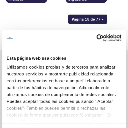
Página 18 de 77
Esta página web usa cookies
Utilizamos cookies propias y de terceros para analizar
nuestros servicios y mostrarte publicidad relacionada
Inicio
con tus preferencias en base a un perfil elaborado a
partir de tus hábitos de navegación. Adicionalmente
utilizamos cookies de complemento de redes sociales.
Gestiones Online
Puedes aceptar todas las cookies pulsando “ Aceptar
cookies”· También puedes permitir o rechazar las
cookies de forma granular pulsando “Configurar”. Si
pulsas “Rechazar cookies”, equivaldrá a rechazar la
FACTURAS, PAGOS Y CONSUMOS