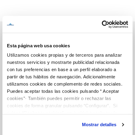
Esta página web usa cookies
Inicio
Utilizamos cookies propias y de terceros para analizar
nuestros servicios y mostrarte publicidad relacionada
con tus preferencias en base a un perfil elaborado a
Gestiones Online
partir de tus hábitos de navegación. Adicionalmente
utilizamos cookies de complemento de redes sociales.
Puedes aceptar todas las cookies pulsando “ Aceptar
FACTURAS, PAGOS Y CONSUMOS
cookies”· También puedes permitir o rechazar las
cookies de forma granular pulsando “Configurar”. Si
CONTRATOS
pulsas “Rechazar cookies”, equivaldrá a rechazar la
MODIFICACIÓN DE DATOS
instalación de todas las cookies salvo las necesarias que
Mostrar detalles
son indispensables para que el sitio web funcione y que
INCIDENCIAS
por tanto no se pueden desactivar. Puedes consultar