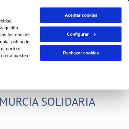
idad
Ayuda
Contáctanos
Aceptar cookies
icidad
Área de clientes
s compromisos
avegación.
Configurar
das las cookies
anular pulsando
PORTAL DE TRANSPARENCIA
INCIDENCIAS
las cookies
ector
Comunica anomalías o posibles
Rechazar cookies
o no se pueden
fraudes
liente)
o
Reclamaciones
rias
MURCIA SOLIDARIA