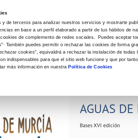
ES
Actual
ies
 y de terceros para analizar nuestros servicios y mostrarte publ
ne
Tu Servicio
Tu Agua
Conócenos
Nuestro
encias en base a un perfil elaborado a partir de tus hábitos de n
 cookies de complemento de redes sociales. Puedes aceptar to
s”· También puedes permitir o rechazar las cookies de forma gr
N AL CLIENTE
D
Y CUMPLIMIENTO
NTRATOS
COMPROMISO DE SERVICIO
CUIDADOS DEL AGUA
PERFIL DEL CONTRATANTE
MODIFICACIÓN DE DATOS
echazar cookies”, equivaldrá a rechazar la instalación de todas 
AS DE GESTIÓN Y CERTIFICADOS
 de contacto
calidad del agua
bio de titular
Carta de compromisos
Consejos de ahorro
Plataforma de contratación del s
Actualizar datos bancários
on indispensables para que el sitio web funcione y que por tant
O
público
rtas
l consumidor
a de suministro
Customer Counsel (Defensa del c
Depósitos comunitarios
Actualizar datos de domicili
tar más información en nuestra
Política de Cookies
Licitaciones en curso
via
scucha
a de suministro
Normativa del servicio
Instalaciones interiores comunita
Actualizar datos personales
icitud de acometida
Junta de arbitraje
Vertidos a la red
obras y afectaciones
umentación contratación
Programa CONTIGO
Individualización contadores
28 JUN 2026
comunitarios
ación de fuga interior
AGUAS DE 
VER TODAS LAS GESTIONES
Bases XVI edición