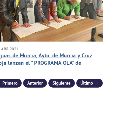
 ABR 2024
guas de Murcia, Ayto. de Murcia y Cruz
oja lanzan el " PROGRAMA OLA” de
nserción laboral
 Primero
Anterior
Siguiente
Último →