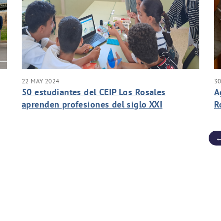
22 MAY 2024
30
50 estudiantes del CEIP Los Rosales
A
aprenden profesiones del siglo XXI
R
i
←