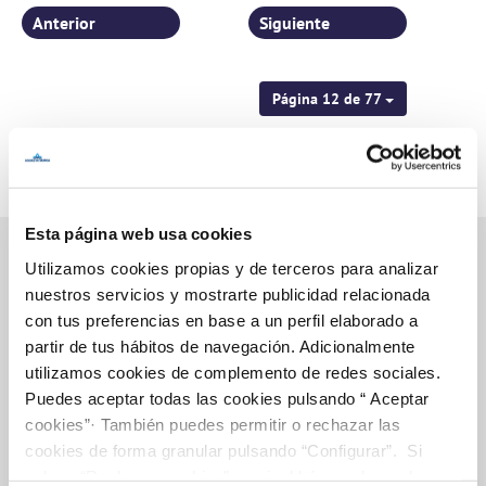
Anterior
Siguiente
Página 12 de 77
Esta página web usa cookies
Utilizamos cookies propias y de terceros para analizar
nuestros servicios y mostrarte publicidad relacionada
Inicio
con tus preferencias en base a un perfil elaborado a
partir de tus hábitos de navegación. Adicionalmente
utilizamos cookies de complemento de redes sociales.
Puedes aceptar todas las cookies pulsando “ Aceptar
Gestiones Online
cookies”· También puedes permitir o rechazar las
cookies de forma granular pulsando “Configurar”. Si
pulsas “Rechazar cookies”, equivaldrá a rechazar la