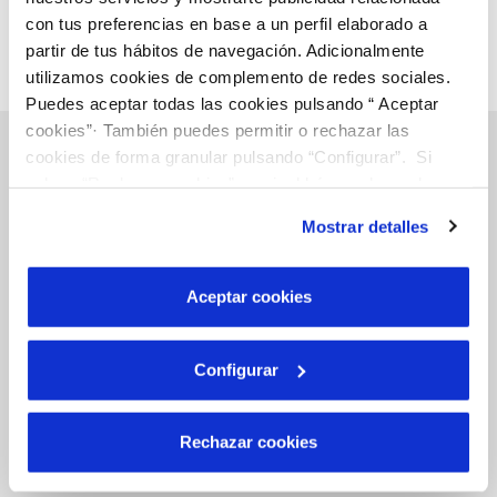
con tus preferencias en base a un perfil elaborado a
partir de tus hábitos de navegación. Adicionalmente
utilizamos cookies de complemento de redes sociales.
Puedes aceptar todas las cookies pulsando “ Aceptar
cookies”· También puedes permitir o rechazar las
cookies de forma granular pulsando “Configurar”. Si
pulsas “Rechazar cookies”, equivaldrá a rechazar la
Inicio
instalación de todas las cookies salvo las necesarias que
Mostrar detalles
son indispensables para que el sitio web funcione y que
por tanto no se pueden desactivar. Puedes consultar
más información en nuestra
Política de Cookies
Aceptar cookies
Gestiones Online
Configurar
FACTURAS, PAGOS Y CONSUMOS
CONTRATOS
Rechazar cookies
MODIFICACIÓN DE DATOS