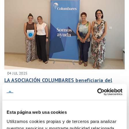
04 JUL 2025
LA ASOCIACIÓN COLUMBARES beneficiaria del
Teaming de Aguas de Murcia
Anterior
Siguiente
Esta página web usa cookies
Utilizamos cookies propias y de terceros para analizar
Página 8 de 77
nuestros servicios y mostrarte publicidad relacionada