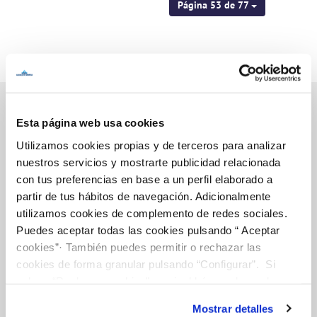
Página 53 de 77
Esta página web usa cookies
Inicio
Utilizamos cookies propias y de terceros para analizar
nuestros servicios y mostrarte publicidad relacionada
con tus preferencias en base a un perfil elaborado a
partir de tus hábitos de navegación. Adicionalmente
Gestiones Online
utilizamos cookies de complemento de redes sociales.
Puedes aceptar todas las cookies pulsando “ Aceptar
cookies”· También puedes permitir o rechazar las
FACTURAS, PAGOS Y CONSUMOS
cookies de forma granular pulsando “Configurar”. Si
pulsas “Rechazar cookies”, equivaldrá a rechazar la
CONTRATOS
instalación de todas las cookies salvo las necesarias que
MODIFICACIÓN DE DATOS
Mostrar detalles
son indispensables para que el sitio web funcione y que