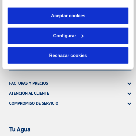
INCIDENCIAS
por tanto no se pueden desactivar. Puedes consultar
más información en nuestra
Política de Cookies
Aceptar cookies
TODAS LAS GESTIONES
Configurar
OTRAS GESTIONES
Rechazar cookies
Tu Servicio
FACTURAS Y PRECIOS
ATENCIÓN AL CLIENTE
COMPROMISO DE SERVICIO
Tu Agua